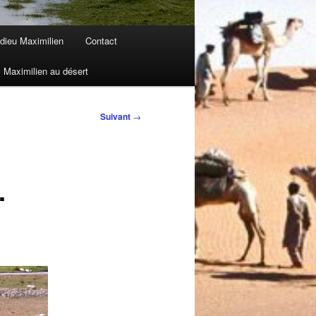
dieu Maximilien
Contact
Maximilien au désert
Suivant
→
.