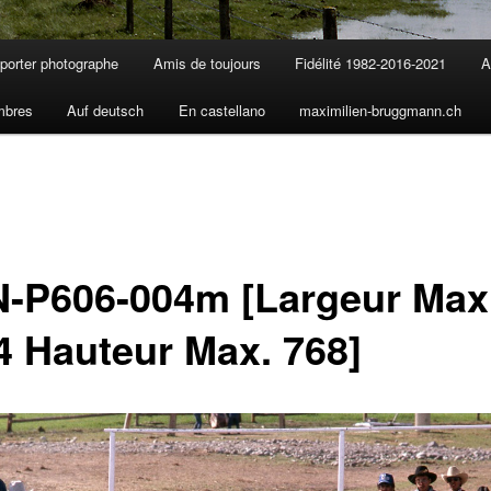
porter photographe
Amis de toujours
Fidélité 1982-2016-2021
A
mbres
Auf deutsch
En castellano
maximilien-bruggmann.ch
N-P606-004m [Largeur Max
4 Hauteur Max. 768]