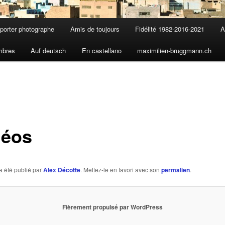
porter photographe
Amis de toujours
Fidélité 1982-2016-2021
A
mbres
Auf deutsch
En castellano
maximilien-bruggmann.ch
éos
a été publié par
Alex Décotte
. Mettez-le en favori avec son
permalien
.
Fièrement propulsé par WordPress