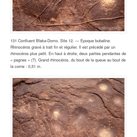
131 Confluent Blaka-Domo. Site 12. — Epoque bubaline.
Rhinocéros gravé à trait fin et régulier. Il est précédé par un
rhinocéros plus petit. En haut à droite, deux parties pendantes de
« pagnes » (?). Grand rhinocéros, du bout de la queue au bout de
la corne : 0,51 m.