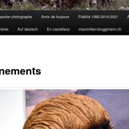
porter photographe
Amis de toujours
Fidélité 1982-2016-2021
A
mbres
Auf deutsch
En castellano
maximilien-bruggmann.ch
nements