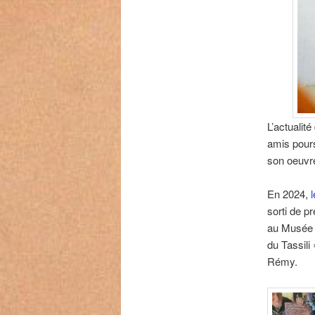
L’actualit
amis pours
son oeuvr
En 2024,
sorti de p
au Musée 
du Tassili
Rémy.