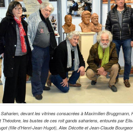
Saharien, devant les vitrines consacrées à Maximilien Bruggmann, 
t Théodore, les bustes de ces roit gands sahariens, entourés par Eli
ot (fille d’Henri-Jean Hugot), Alex Décotte et Jean-Claude Bourgeo