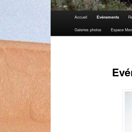
Menu
Accueil
Evénements
Re
principal
Galeries photos
Espace Me
Evé