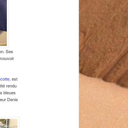
on. Ses
omouvoir
cotte
, est
été rendu
s bleues
teur Denis