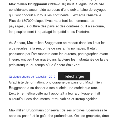
Maximilien Bruggmann
(1934-2016) nous a légué une œuvre
considérable accumulée au cours d’une soixantaine de voyages
qui l’ont conduit sur tous les continents… excepté l’Australie.
Plus de 150’000 diapositives racontent les hommes, les
paysages, la culture des pays et des contrées où il a séjourné,
les peuples dont il a partagé le quotidien ou l’histoire.
Au Sahara, Maximilien Bruggmann se rendait dans les lieux les
plus reculés, à la rencontre de ses amis nomades. Il était
passionné par l’art rupestre dont les auteurs, photographes avant
l’heure, ont peint ou gravé dans la pierre les instantanés de la vie
préhistorique, au temps où le Sahara était vert.
Télécharger
Quelques photos de l’exposition 2019
Graphiste de formation, photographe par passion, Maximilien
Bruggmann a su donner à ses clichés une esthétique rare.
L’extrême méticulosité qu’il apportait à leur archivage en fait
aujourd’hui des documents introu-vables et irremplaçables.
Maximilien Bruggmann conservait de ses origines lucernoises le
sens du passé et le goût des profondeurs. Oeil de graphiste, âme