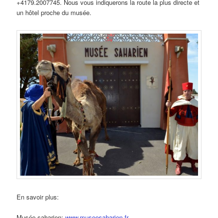
+4179.2007745. Nous vous indiquerons la route la plus directe et
un hôtel proche du musée.
En savoir plus:
Musée saharien:
www.museesaharien.fr