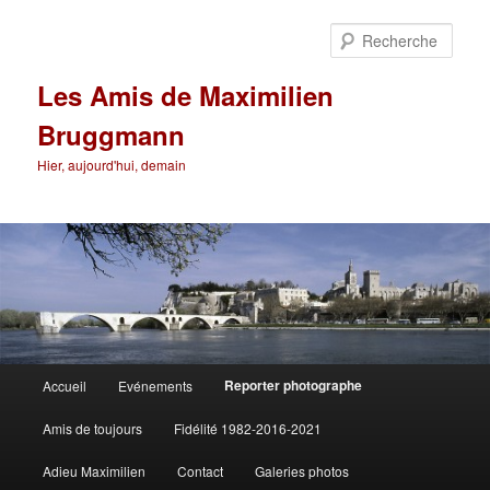
Aller
au
Rech
contenu
principal
Les Amis de Maximilien
Bruggmann
Hier, aujourd'hui, demain
Menu
Reporter photographe
Accueil
Evénements
principal
Amis de toujours
Fidélité 1982-2016-2021
Adieu Maximilien
Contact
Galeries photos