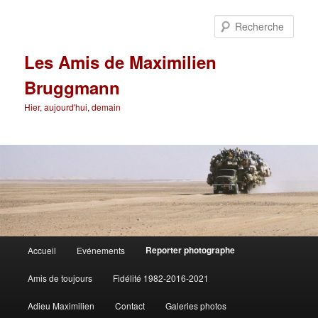
Aller
au
Rech
contenu
principal
Les Amis de Maximilien
Bruggmann
Hier, aujourd'hui, demain
Menu
Reporter photographe
Accueil
Evénements
principal
Amis de toujours
Fidélité 1982-2016-2021
Adieu Maximilien
Contact
Galeries photos