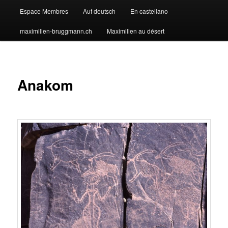
Espace Membres
Auf deutsch
En castellano
maximilien-bruggmann.ch
Maximilien au désert
Anakom