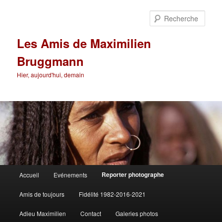
Aller
au
Rech
contenu
principal
Les Amis de Maximilien
Bruggmann
Hier, aujourd'hui, demain
Menu
Reporter photographe
Accueil
Evénements
principal
Amis de toujours
Fidélité 1982-2016-2021
Adieu Maximilien
Contact
Galeries photos