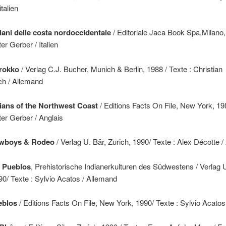
talien
diani delle costa nordoccidentale
/ Editoriale Jaca Book Spa,Milano,
er Gerber / Italien
arokko
/ Verlag C.J. Bucher, Munich & Berlin, 1988 / Texte : Christian
h / Allemand
dians of the Northwest Coast
/ Editions Facts On File, New York, 19
ter Gerber / Anglais
owboys & Rodeo
/ Verlag U. Bär, Zurich, 1990/ Texte : Alex Décotte 
e Pueblos
, Prehistorische Indianerkulturen des Südwestens / Verlag U
90/ Texte : Sylvio Acatos / Allemand
eblos
/ Editions Facts On File, New York, 1990/ Texte : Sylvio Acatos