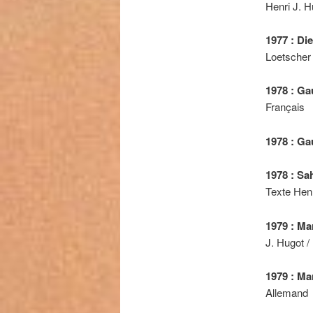
Henri J. H
1977 : Di
Loetscher
1978 : G
Français
1978 : G
1978 : Sa
Texte Henr
1979 : Ma
J. Hugot /
1979 : M
Allemand