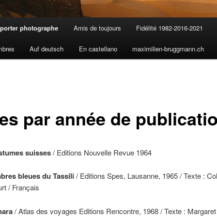
porter photographe
Amis de toujours
Fidélité 1982-2016-2021
mbres
Auf deutsch
En castellano
maximilien-bruggmann.ch
res par année de publicati
stumes suisses
/ Editions Nouvelle Revue 1964
bres bleues du Tassili
/ Editions Spes, Lausanne, 1965 / Texte : Col
t / Français
hara
/ Atlas des voyages Editions Rencontre, 1968 / Texte : Margaret