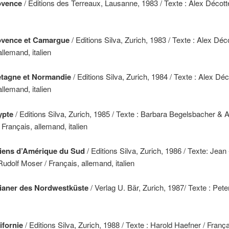
ovence
/ Editions des Terreaux, Lausanne, 1983 / Texte : Alex Décotte
ovence et Camargue
/ Editions Silva, Zurich, 1983 / Texte : Alex Déco
allemand, italien
etagne et Normandie
/ Editions Silva, Zurich, 1984 / Texte : Alex Déc
allemand, italien
ypte
/ Editions Silva, Zurich, 1985 / Texte : Barbara Begelsbacher & 
 Français, allemand, italien
diens d’Amérique du Sud
/ Editions Silva, Zurich, 1986 / Texte: Jean 
udolf Moser / Français, allemand, italien
dianer des Nordwestküste
/ Verlag U. Bär, Zurich, 1987/ Texte : Pete
ifornie
/ Editions Silva, Zurich, 1988 / Texte : Harold Haefner / França