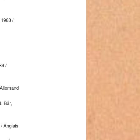
 1988 /
89 /
/ Allemand
. Bär,
 / Anglais