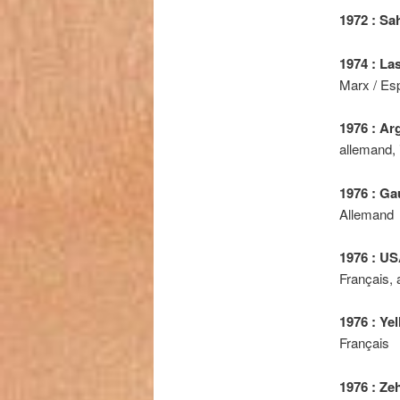
1972 : Sa
1974 : La
Marx / Es
1976 : Ar
allemand, i
1976 : G
Allemand
1976 : US
Français, 
1976 : Ye
Français
1976 : Ze