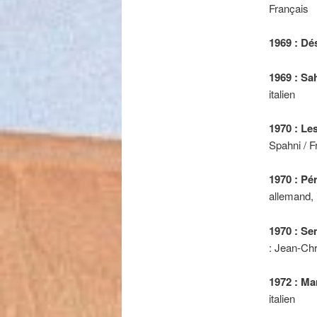
Français
1969 : Dé
1969 : Sa
italien
1970 : Les
Spahni / F
1970 : Pé
allemand, i
1970 : Se
: Jean-Chr
1972 : Ma
italien