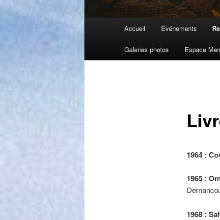
Menu
Accueil
Evénements
Re
principal
Galeries photos
Espace Me
Liv
1964 : Co
1965 : Om
Dernancour
1968 : Sa