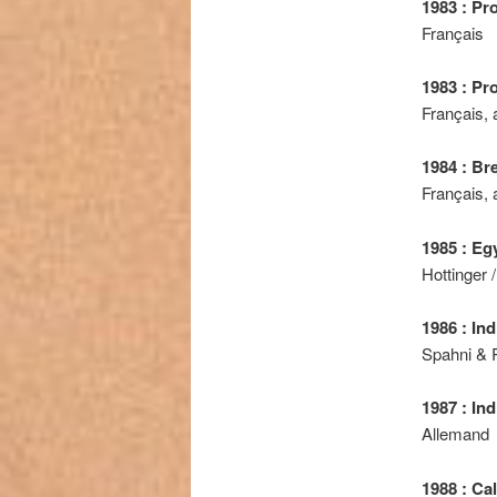
1983 : Pr
Français
1983 : Pr
Français, 
1984 : Br
Français, 
1985 : Eg
Hottinger /
1986 : In
Spahni & R
1987 : In
Allemand
1988 : Cal