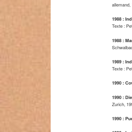
allemand, i
1988 : In
Texte : Pet
1988 : M
Schwalbac
1989 : In
Texte : Pe
1990 : C
1990 : Di
Zurich, 19
1990 : Pu