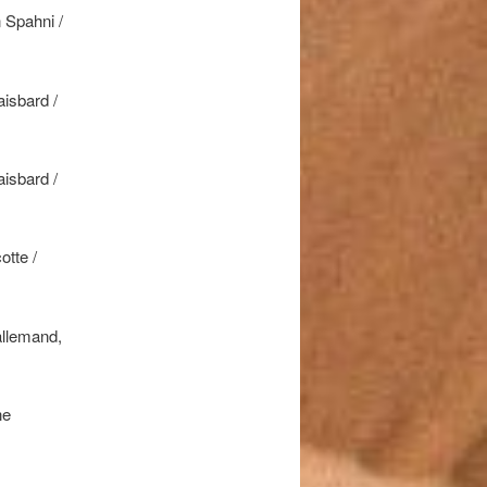
n Spahni /
aisbard /
aisbard /
otte /
allemand,
ne