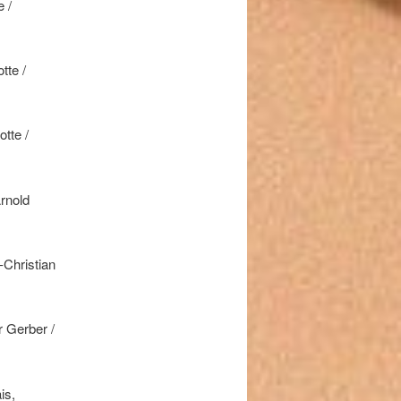
 /
tte /
otte /
Arnold
-Christian
r Gerber /
is,