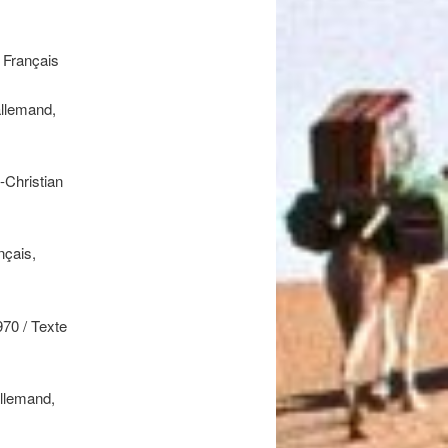
/ Français
allemand,
-Christian
nçais,
970 / Texte
allemand,