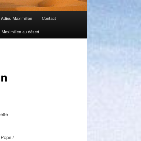
Adieu Maximilien
Contact
Maximilien au désert
on
ette
 Pope /