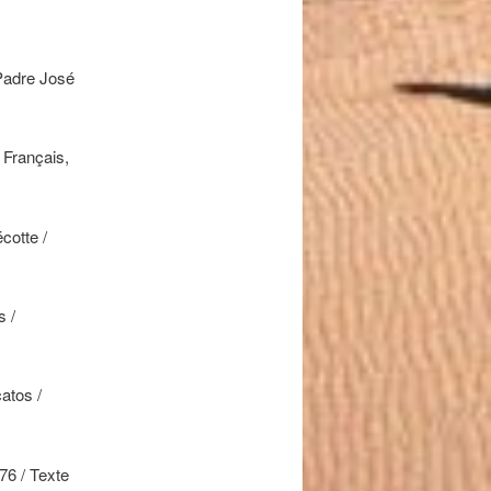
 Padre José
/ Français,
cotte /
s /
atos /
76 / Texte