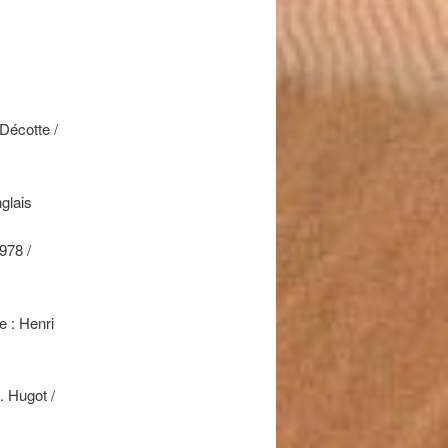
Décotte /
glais
978 /
e : Henri
. Hugot /