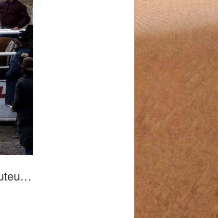
36-N-P604-005m [Largeur Max. 1024 Hauteur Max. 768]