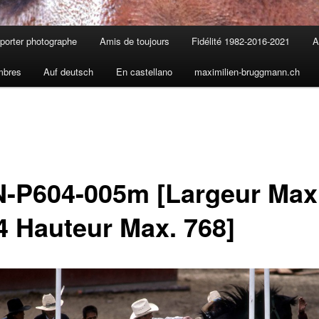
porter photographe
Amis de toujours
Fidélité 1982-2016-2021
A
mbres
Auf deutsch
En castellano
maximilien-bruggmann.ch
N-P604-005m [Largeur Max
4 Hauteur Max. 768]