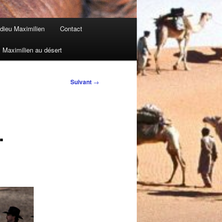
dieu Maximilien
Contact
Maximilien au désert
Suivant
→
.