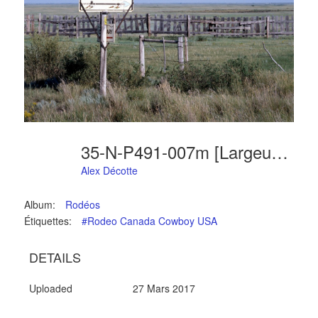
35-N-P491-007m [Largeur Max. 1024 Hauteur Max. 768]
Alex Décotte
Album:
Rodéos
Étiquettes:
#Rodeo Canada Cowboy USA
DETAILS
Uploaded
27 Mars 2017