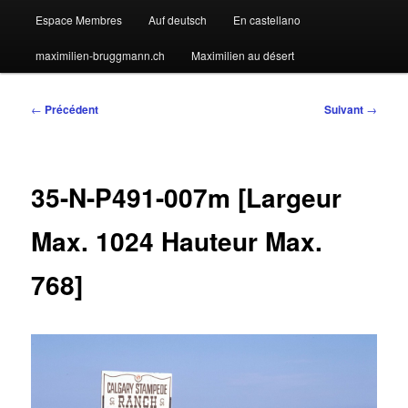
Espace Membres
Auf deutsch
En castellano
maximilien-bruggmann.ch
Maximilien au désert
Navigation
←
Précédent
Suivant
→
des
articles
35-N-P491-007m [Largeur
Max. 1024 Hauteur Max.
768]