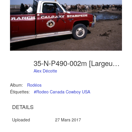
35-N-P490-002m [Largeur Max. 1024 Hauteur Max. 768]
Alex Décotte
Album:
Rodéos
Étiquettes:
#Rodeo Canada Cowboy USA
DETAILS
Uploaded
27 Mars 2017