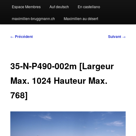
Espace Membres
Auf deutsch
En castellano
maximilien-bruggmann.ch
Maximilien au désert
Navigation
←
Précédent
Suivant
→
des
articles
35-N-P490-002m [Largeur
Max. 1024 Hauteur Max.
768]