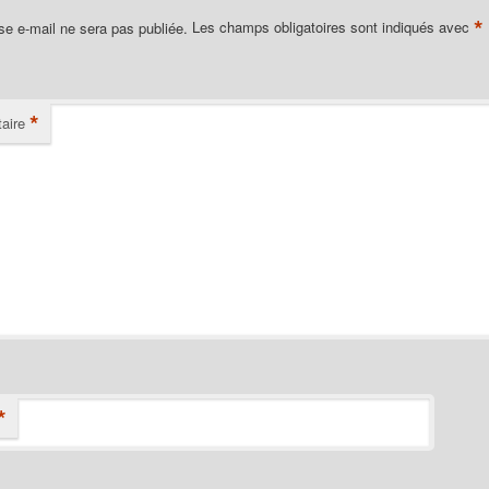
*
se e-mail ne sera pas publiée.
Les champs obligatoires sont indiqués avec
*
aire
*