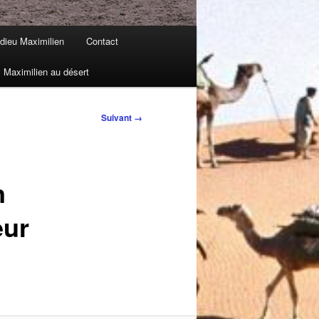
dieu Maximilien
Contact
Maximilien au désert
Suivant →
n
eur