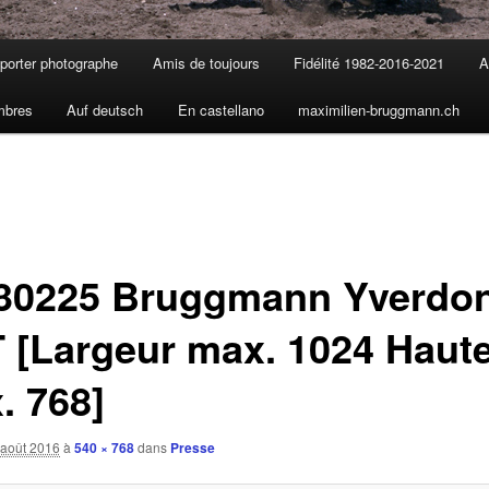
porter photographe
Amis de toujours
Fidélité 1982-2016-2021
A
mbres
Auf deutsch
En castellano
maximilien-bruggmann.ch
30225 Bruggmann Yverdo
 [Largeur max. 1024 Haut
. 768]
 août 2016
à
540 × 768
dans
Presse