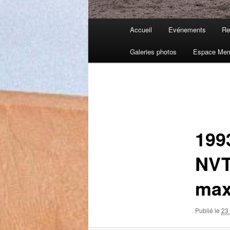
Menu
Accueil
Evénements
Re
principal
Galeries photos
Espace Me
Navigation
des
images
199
NVT
max
Publié le
23