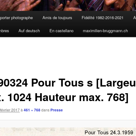
porter photographe
Amis de toujours
Fidélité 1982-2016-2021
A
mbres
Auf deutsch
En castellano
maximilien-bruggmann.ch
90324 Pour Tous s [Largeu
. 1024 Hauteur max. 768]
février 2017
à
461 × 768
dans
Presse