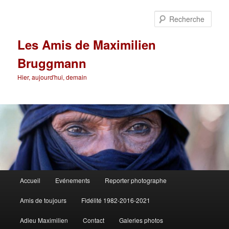
Aller
au
Rech
contenu
principal
Les Amis de Maximilien
Bruggmann
Hier, aujourd'hui, demain
Menu
Accueil
Evénements
Reporter photographe
principal
Amis de toujours
Fidélité 1982-2016-2021
Adieu Maximilien
Contact
Galeries photos