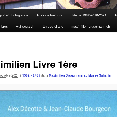
porter photographe
Amis de toujours
Fidélité 1982-2016-2021
A
mbres
Auf deutsch
En castellano
maximilien-bruggmann.ch
imilien Livre 1ère
 octobre 2024
à
1582 × 2435
dans
Maximilien Bruggmann au Musée Saharien