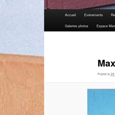
Menu
Accueil
Evénements
Re
principal
Galeries photos
Espace Me
Navigation
des
images
Max
Publié le
29