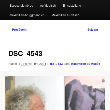
Espace Membres
Auf deutsch
En castellano
maximilien-bruggmann.ch
Maximilien au désert
Navigation
← Précédent
Suivant →
des
images
DSC_4543
Publié le
28 novembre 2024
à
456 × 683
dans
Maximilien au Musée