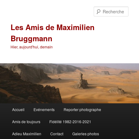
Aller
au
Rech
contenu
principal
Les Amis de Maximilien
Bruggmann
Hier, aujourd'hui, demain
Menu
Accueil
Evénements
Reporter photographe
principal
Amis de toujours
Fidélité 1982-2016-2021
Adieu Maximilien
Contact
Galeries photos