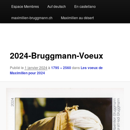
Espace Membres
Auf deutsch
En castellano
maximilien-bruggmann.ch
Maximilien au désert
Navigation
des
images
2024-Bruggmann-Voeux
Publié le
1 janvier 2024
à
1795 × 2560
dans
Les voeux de
Maximilien pour 2024