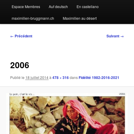
Espace Membres
Auf deutsch
En castellano
maximilien-bruggmann.ch
Maximilien au désert
Navigation
← Précédent
Suivant →
des
images
2006
Publié le
18 juillet 2014
à
478 × 316
dans
Fidélité 1982-2016-2021