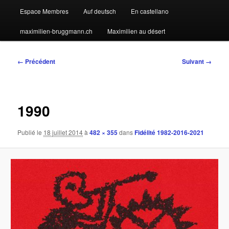
Espace Membres
Auf deutsch
En castellano
maximilien-bruggmann.ch
Maximilien au désert
Navigation
← Précédent
Suivant →
des
images
1990
Publié le
18 juillet 2014
à
482 × 355
dans
Fidélité 1982-2016-2021