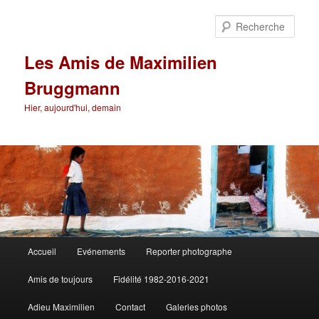
Aller
au
Rech
contenu
principal
Les Amis de Maximilien
Bruggmann
Hier, aujourd'hui, demain
Menu
Accueil
Evénements
Reporter photographe
principal
Amis de toujours
Fidélité 1982-2016-2021
Adieu Maximilien
Contact
Galeries photos