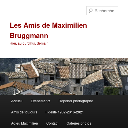
Aller
au
Rech
contenu
principal
Les Amis de Maximilien
Bruggmann
Hier, aujourd'hui, demain
Menu
Accueil
Evénements
Reporter photographe
principal
Amis de toujours
Fidélité 1982-2016-2021
Adieu Maximilien
Contact
Galeries photos