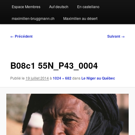
Espace Membres
Auf deutsch
En castellano
maximilien-bruggmann.ch
Maximilien au désert
Navigation
← Précédent
Suivant →
des
images
B08c1 55N_P43_0004
Publié le
19 juillet 2014
à
1024 × 682
dans
Le Niger au Québec