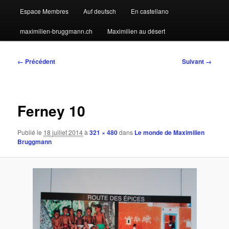
Espace Membres
Auf deutsch
En castellano
maximilien-bruggmann.ch
Maximilien au désert
Navigation
← Précédent
Suivant →
des
images
Ferney 10
Publié le
18 juillet 2014
à
321 × 480
dans
Le monde de Maximilien
Bruggmann