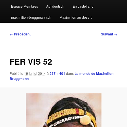
Espace Membres
Auf deutsch
En castellano
maximilien-bruggmann.ch
Maximilien au désert
Navigation
← Précédent
Suivant →
des
images
FER VIS 52
Publié le
19 juillet 2014
à
267 × 401
dans
Le monde de Maximilien
Bruggmann