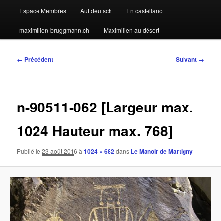
Espace Membres
Auf deutsch
En castellano
maximilien-bruggmann.ch
Maximilien au désert
Navigation
← Précédent
Suivant →
des
images
n-90511-062 [Largeur max.
1024 Hauteur max. 768]
Publié le
23 août 2016
à
1024 × 682
dans
Le Manoir de Martigny