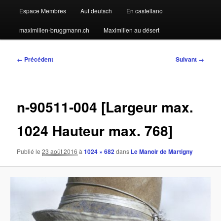
Espace Membres
Auf deutsch
En castellano
maximilien-bruggmann.ch
Maximilien au désert
Navigation
← Précédent
Suivant →
des
images
n-90511-004 [Largeur max.
1024 Hauteur max. 768]
Publié le
23 août 2016
à
1024 × 682
dans
Le Manoir de Martigny