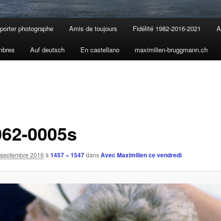
porter photographe
Amis de toujours
Fidélité 1982-2016-2021
A
mbres
Auf deutsch
En castellano
maximilien-bruggmann.ch
062-0005s
 septembre 2016
à
1457 × 1547
dans
Avec Maximilien ce vendredi