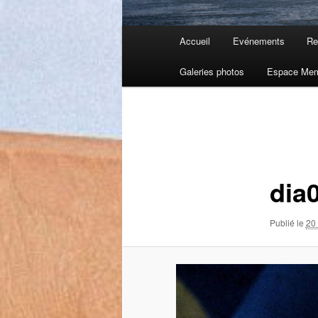
Menu
Accueil
Evénements
Re
principal
Galeries photos
Espace Me
Navigation
des
images
dia
Publié le
20