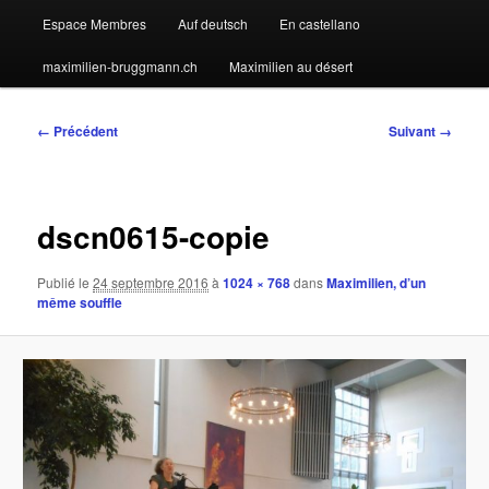
Espace Membres
Auf deutsch
En castellano
maximilien-bruggmann.ch
Maximilien au désert
Navigation
← Précédent
Suivant →
des
images
dscn0615-copie
Publié le
24 septembre 2016
à
1024 × 768
dans
Maximilien, d’un
même souffle