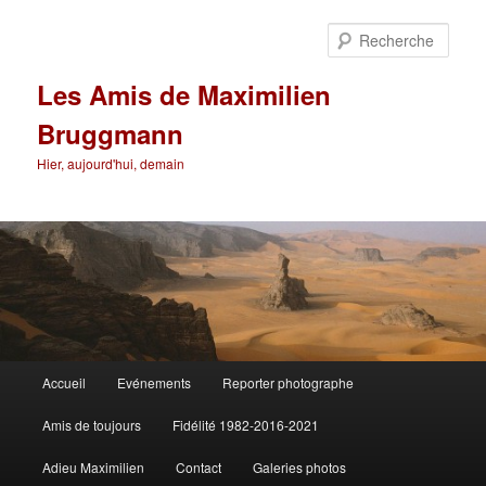
Aller
au
Rech
contenu
principal
Les Amis de Maximilien
Bruggmann
Hier, aujourd'hui, demain
Menu
Accueil
Evénements
Reporter photographe
principal
Amis de toujours
Fidélité 1982-2016-2021
Adieu Maximilien
Contact
Galeries photos