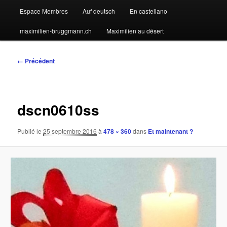
Espace Membres
Auf deutsch
En castellano
maximilien-bruggmann.ch
Maximilien au désert
Navigation
← Précédent
des
images
dscn0610ss
Publié le
25 septembre 2016
à
478 × 360
dans
Et maintenant ?