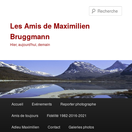
Aller
au
Rech
contenu
principal
Les Amis de Maximilien
Bruggmann
Hier, aujourd'hui, demain
Menu
Accueil
Evénements
Reporter photographe
principal
Amis de toujours
Fidélité 1982-2016-2021
Adieu Maximilien
Contact
Galeries photos