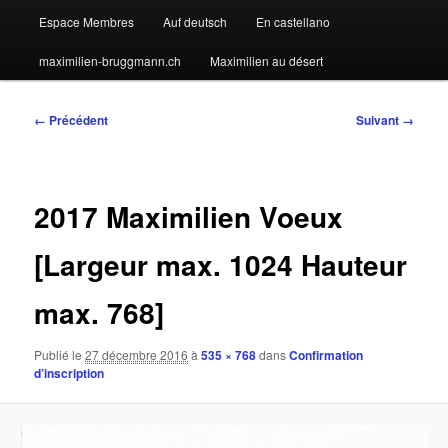
Espace Membres
Auf deutsch
En castellano
maximilien-bruggmann.ch
Maximilien au désert
Navigation
← Précédent
Suivant →
des
images
2017 Maximilien Voeux
[Largeur max. 1024 Hauteur
max. 768]
Publié le
27 décembre 2016
à
535 × 768
dans
Confirmation
d’inscription