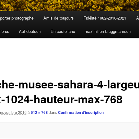
porter photographe
Amis de toujours
Fidélité 1982-2016-2021
A
mbres
Auf deutsch
En castellano
maximilien-bruggmann.ch
iche-musee-sahara-4-largeu
-1024-hauteur-max-768
 novembre 2016
à
512 × 768
dans
Confirmation d’inscription