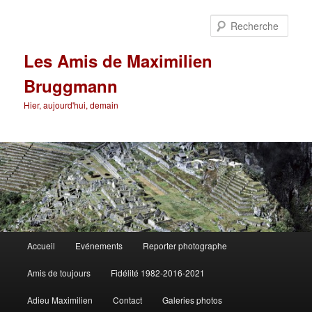
Aller
au
Rech
contenu
principal
Les Amis de Maximilien
Bruggmann
Hier, aujourd'hui, demain
Menu
Accueil
Evénements
Reporter photographe
principal
Amis de toujours
Fidélité 1982-2016-2021
Adieu Maximilien
Contact
Galeries photos