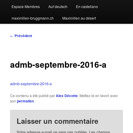
Espace Membres
Auf deutsch
En castellano
maximilien-bruggmann.ch
Maximilien au désert
Navigation
←
Précédent
des
articles
admb-septembre-2016-a
admb-septembre-2016-a
Ce contenu a été publié par
Alex Décotte
. Mettez-le en favori avec
son
permalien
.
Laisser un commentaire
Votre adresse e-mail ne sera pas publiée.
Les champs