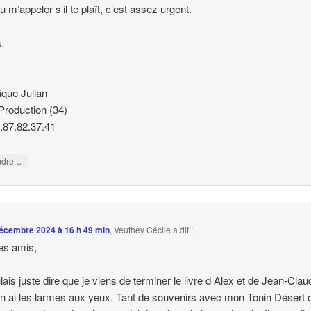
u m’appeler s’il te plaît, c’est assez urgent.
.
ique Julian
Production (34)
6.87.82.37.41
↓
ndre
écembre 2024 à 16 h 49 min
,
Veuthey Cécile
a dit :
les amis,
lais juste dire que je viens de terminer le livre d Alex et de Jean-Clau
en ai les larmes aux yeux. Tant de souvenirs avec mon Tonin Désert 