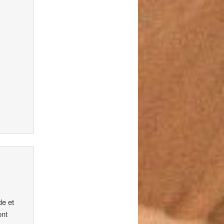
de et
ont