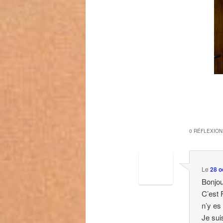
0 RÉFLEXION
Le
28 o
Bonjour
C’est 
n’y es
Je sui