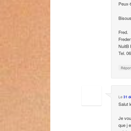
Peux-t
Bisous
Fred.
Freder
NuitB 
Tel. 0
Répo
Le
31 d
Salut 
Je vou
que j 