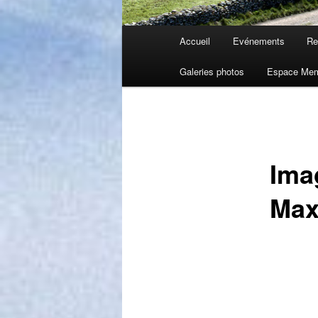
Menu
Accueil
Evénements
Re
principal
Galeries photos
Espace Me
Ima
Max