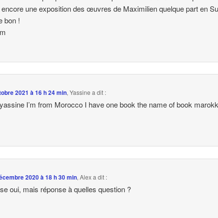
il encore une exposition des œuvres de Maximilien quelque part en S
e bon !
em
tobre 2021 à 16 h 24 min
,
Yassine
a dit :
 yassine I’m from Morocco I have one book the name of book marok
écembre 2020 à 18 h 30 min
,
Alex
a dit :
e oui, mais réponse à quelles question ?