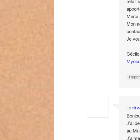
refait
apport
Merci 
Mon ad
contac
Je vou
Cécile
Myoso
Répo
Le
13 o
Bonjou
J’ai d
au Mu
J’aime