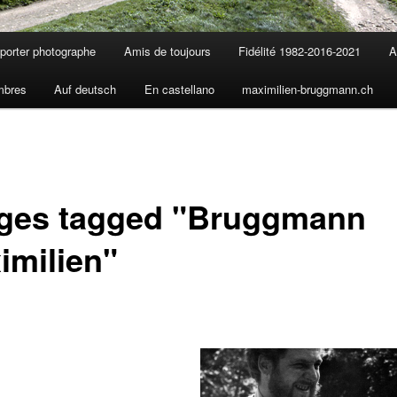
porter photographe
Amis de toujours
Fidélité 1982-2016-2021
A
mbres
Auf deutsch
En castellano
maximilien-bruggmann.ch
ges tagged "Bruggmann
imilien"