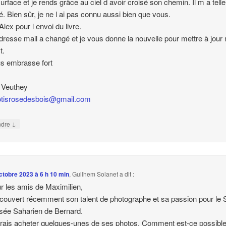
 surface et je rends grâce au ciel d avoir croisé son chemin. Il m a tel
é. Bien sûr, je ne l ai pas connu aussi bien que vous.
Alex pour l envoi du livre.
resse mail a changé et je vous donne la nouvelle pour mettre à jour
t.
s embrasse fort
 Veuthey
tisrosedesbois@gmail.com
↓
ndre
ctobre 2023 à 6 h 10 min
,
Guilhem Solanet
a dit :
r les amis de Maximilien,
écouvert récemment son talent de photographe et sa passion pour le
sée Saharien de Bernard.
rais acheter quelques-unes de ses photos. Comment est-ce possible