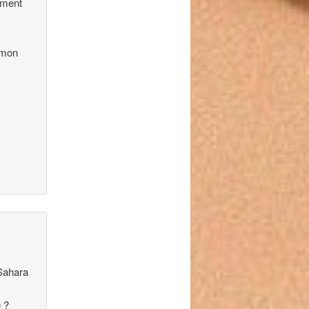
lement
 mon
 Sahara
 ?