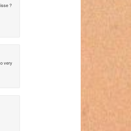
uisse ?
ko very