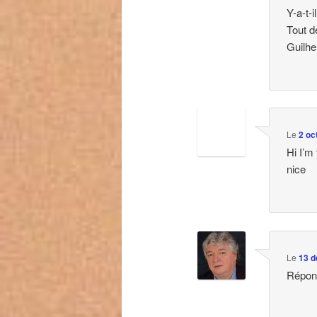
Y-a-t-
Tout d
Guilh
Le
2 oc
Hi I’m
nice
Le
13 d
Répons