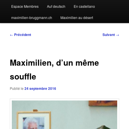
Espace Membres
Auf deutsch
En castellano
maximilien-bruggmann.ch
Maximilien au désert
Navigation
←
Précédent
Suivant
→
des
articles
Maximilien, d’un même
souffle
Publié le
24 septembre 2016